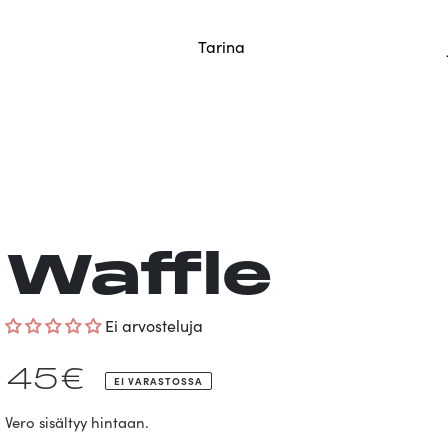
tään vielä saman päivän aikana.
Tarina
Waffle
Ei arvosteluja
Normaalihinta
45€
EI VARASTOSSA
Vero sisältyy hintaan.