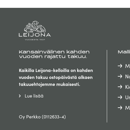
Kansainvälinen kahden
Mall
vuoden rajattu takuu.
M
Kaikilla Leijona-kelloilla on kahden
Na
vuoden takuu ostopäivästä alkaen
takuuehtojemme mukaisesti.
Ki
Lue lisää
Un
M
Oy Perkko (0112633-4)