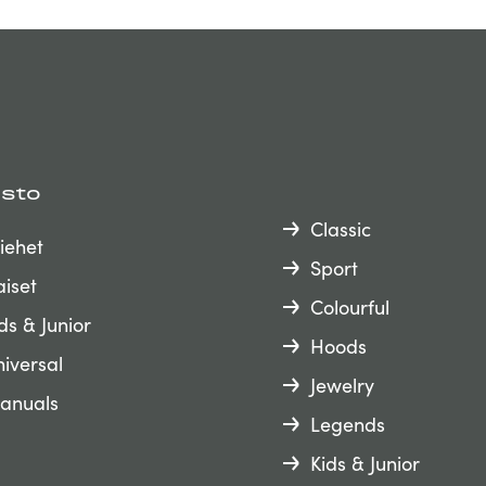
isto
Classic
iehet
Sport
iset
Colourful
ds & Junior
Hoods
iversal
Jewelry
anuals
Legends
Kids & Junior