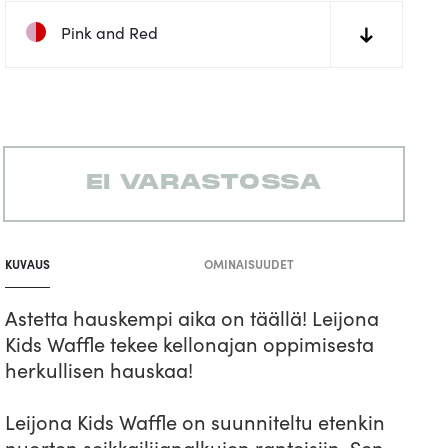
Pink and Red
↓
EI VARASTOSSA
Tuotteen
lisääminen
KUVAUS
OMINAISUUDET
koriin
Astetta hauskempi aika on täällä! Leijona
Kids Waffle tekee kellonajan oppimisesta
herkullisen hauskaa!
Leijona Kids Waffle on suunniteltu etenkin
nuorten seikkailijanalkujen ranteisiin. Sen