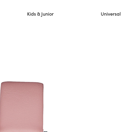
lo 12 mennessä saapuneet ja vahvistetut tilaukset lähete
Kids & Junior
Universal