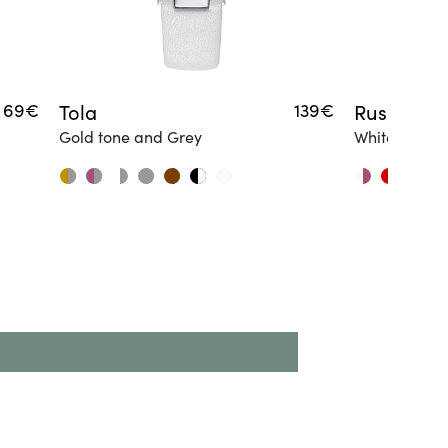
69€
Tola
139€
Ruska
Gold tone and Grey
White and R