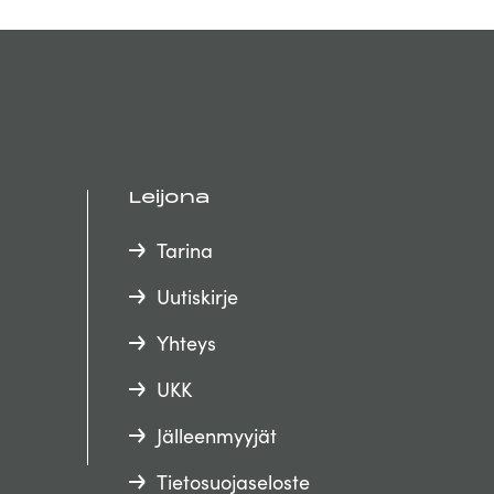
Leijona
Tarina
Uutiskirje
Yhteys
UKK
Jälleenmyyjät
Tietosuojaseloste