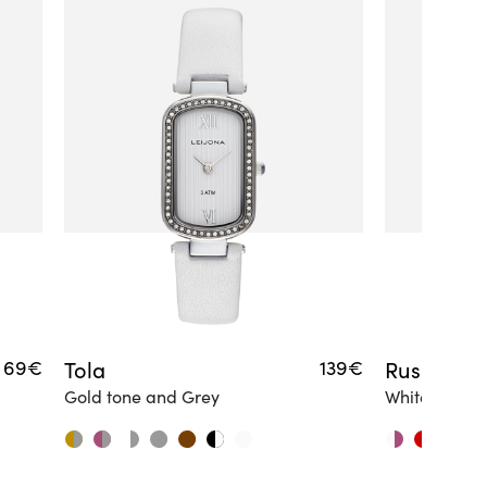
69€
Tola
139€
Ruska
Gold tone and Grey
White and R