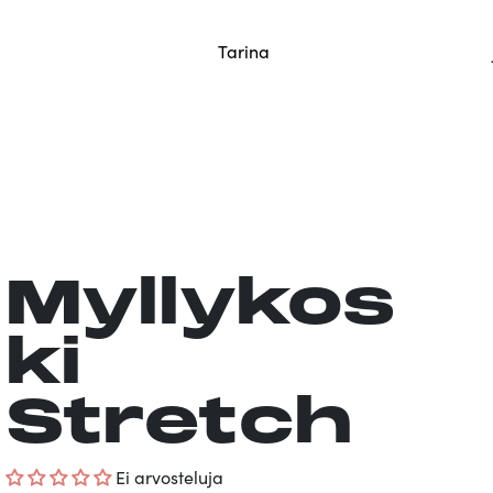
tään vielä saman päivän aikana.
Tarina
Myllykos
ki
Stretch
Ei arvosteluja