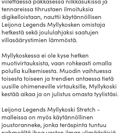
viilettäessä pakkasessa nilkkasukissa ja
tennareissa tihrustaen ilmoituksia
digikelloistaan, nauttii käytännöllisen
Leijona Legends Myllykosken omistaja
hetkestä sekä joululahjaksi saatujen
villasäärystimien lämmöstä.
Myllykoskessa ei ole kyse hetken
muotivirtauksista, vaan rohkeasti omalla
polulla kulkemisesta. Muodin vaihtuessa
toisesta toiseen ja trendien antaessa tietä
uusille ohimeneville virtauksille, Myllykoski
kestää aikaa ja on julistus omasta tyylistäsi.
Leijona Legends Myllykoski Stretch -
malleissa on myös käytännöllinen
joustoranneke, jonka teräspinta tuntuu
pehmeältä ihoa vasten ilman ylimääräisiä