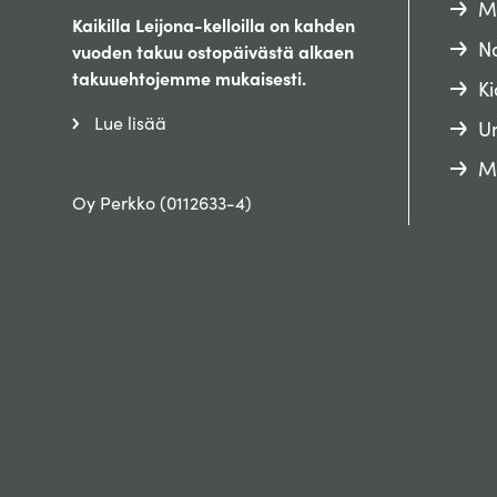
M
Kaikilla Leijona-kelloilla on kahden
Na
vuoden takuu ostopäivästä alkaen
takuuehtojemme mukaisesti.
Ki
Lue lisää
Un
M
Oy Perkko (0112633-4)