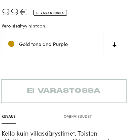
Normaalihinta
99€
EI VARASTOSSA
Vero sisältyy hintaan.
Gold tone and Purple
↓
EI VARASTOSSA
Tuotteen
lisääminen
KUVAUS
OMINAISUUDET
koriin
Kello kuin villasäärystimet. Toisten