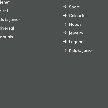
iehet
Sport
iset
Colourful
ds & Junior
Hoods
iversal
Jewelry
anuals
Legends
Kids & Junior