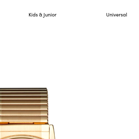
lo 12 mennessä saapuneet ja vahvistetut tilaukset lähete
Kids & Junior
Universal