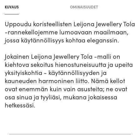
lisääminen
KUVAUS
OMINAISUUDET
koriin
Uppoudu koristeellisten Leijona Jewellery Tola
-rannekellojemme lumoavaan maailmaan,
jossa käytännöllisyys kohtaa eleganssin.
Jokainen Leijona Jewellery Tola -malli on
kiehtova sekoitus hienostuneisuutta ja upeita
yksityiskohtia - käytännöllisyyden ja
kauneuden harmoninen liitto. Nämä kellot
ovat enemmän kuin vain asusteita; ne ovat
osa sinua ja tyyliäsi, mukana jokaisessa
hetkessäsi.