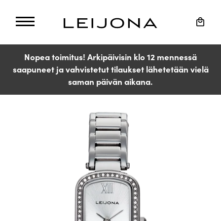
Ohita
ja
Ostos
siirry
sisältöön
Nopea toimitus! Arkipäivisin klo 12 mennessä
saapuneet ja vahvistetut tilaukset lähetetään vielä
saman päivän aikana.