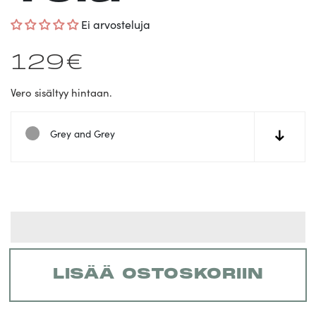
Ei arvosteluja
Normaalihinta
129€
Vero sisältyy hintaan.
Grey and Grey
↓
LISÄÄ OSTOSKORIIN
Tuotteen