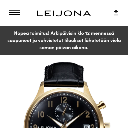
Ohita
ja
Ostos
siirry
sisältöön
Nopea toimitus! Arkipäivisin klo 12 mennessä
saapuneet ja vahvistetut tilaukset lähetetään vielä
saman päivän aikana.