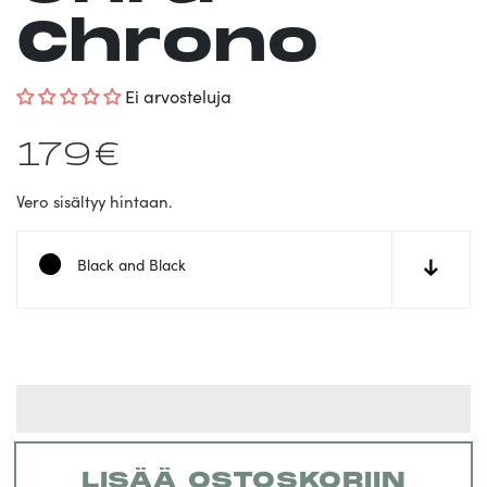
Chrono
Ei arvosteluja
Normaalihinta
179€
Vero sisältyy hintaan.
Black and Black
↓
LISÄÄ OSTOSKORIIN