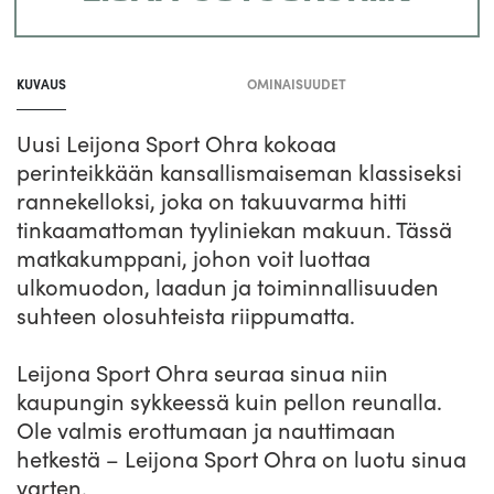
Tuotteen
lisääminen
KUVAUS
OMINAISUUDET
koriin
Uusi Leijona Sport Ohra kokoaa
perinteikkään kansallismaiseman klassiseksi
rannekelloksi, joka on takuuvarma hitti
tinkaamattoman tyyliniekan makuun. Tässä
matkakumppani, johon voit luottaa
ulkomuodon, laadun ja toiminnallisuuden
suhteen olosuhteista riippumatta.
Leijona Sport Ohra seuraa sinua niin
kaupungin sykkeessä kuin pellon reunalla.
Ole valmis erottumaan ja nauttimaan
hetkestä – Leijona Sport Ohra on luotu sinua
varten.