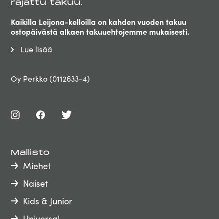
rajattu takuu.
Kaikilla Leijona-kelloilla on kahden vuoden takuu
ostopäivästä alkaen takuuehtojemme mukaisesti.
Lue lisää
Oy Perkko (0112633-4)
Mallisto
Miehet
Naiset
Kids & Junior
Universal