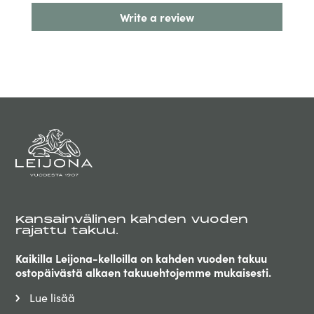
Write a review
Kansainvälinen kahden vuoden
rajattu takuu.
Kaikilla Leijona-kelloilla on kahden vuoden takuu
ostopäivästä alkaen takuuehtojemme mukaisesti.
Lue lisää