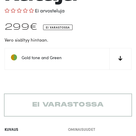
Ei arvosteluja
Normaalihinta
299€
EI VARASTOSSA
Vero sisältyy hintaan.
Gold tone and Green
↓
EI VARASTOSSA
Tuotteen
lisääminen
KUVAUS
OMINAISUUDET
koriin