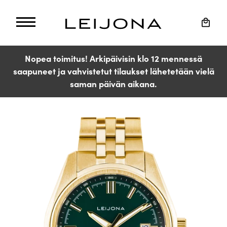
Ohita
ja
Ostos
siirry
sisältöön
Nopea toimitus! Arkipäivisin klo 12 mennessä
saapuneet ja vahvistetut tilaukset lähetetään vielä
saman päivän aikana.