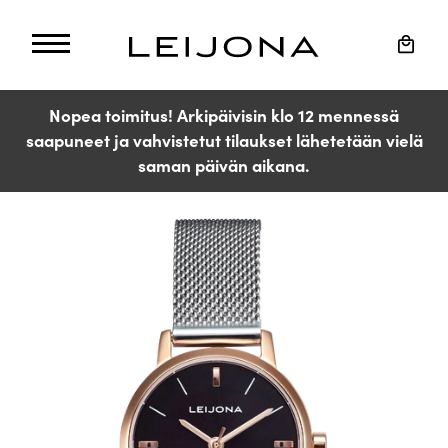
Ohita
ja
Ostos
siirry
sisältöön
Nopea toimitus! Arkipäivisin klo 12 mennessä
saapuneet ja vahvistetut tilaukset lähetetään vielä
saman päivän aikana.