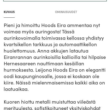
Tuotteen
lisääminen
KUVAUS
OMINAISUUDET
koriin
Pieni ja himoittu Hoods Eira ammentaa nyt
voimaa myös auringosta! Tässä
aurinkovoimalla toimivassa kellossa yhdistyy
kvartsikellon tarkkuus ja automaattikellon
huolettomuus. Anna akkujen latautua
Eiranrannan aurinkoisilla kallioilla tai hilpaise
Hernesaareen nauttimaan kesäillan
hurmoksesta. Leijona Hoods Eira on elegantti
oodi kaupunginosalle, jossa ei koskaan ole
kiire. Näissä mielenmaisemissa kaikki aika on
laatuaikaa.
Kuoren hiottu metalli muistuttaa viileästä
merituulesta, sofistikoituneet yksityiskohdat