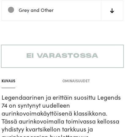
Grey and Other
↓
EI VARASTOSSA
Tuotteen
lisääminen
KUVAUS
OMINAISUUDET
koriin
Legendaarinen ja erittäin suosittu Legends
74 on syntynyt uudelleen
aurinkovoimakäyttöisenä klassikkona.
Tässä aurinkovoimalla toimivassa kellossa
yhdistyy kvartsikellon tarkkuus ja
aurinkoenergian huolettomuus.