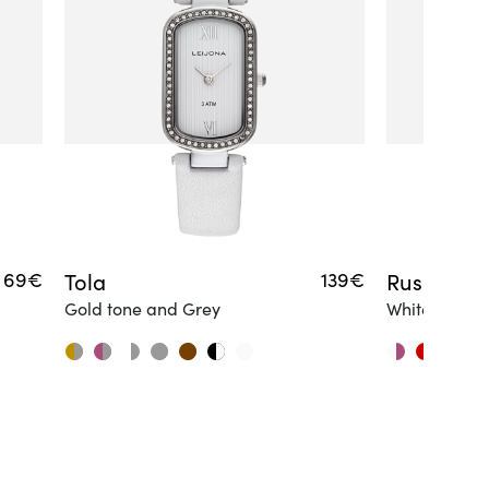
69€
Tola
139€
Ruska
Gold tone and Grey
White and R