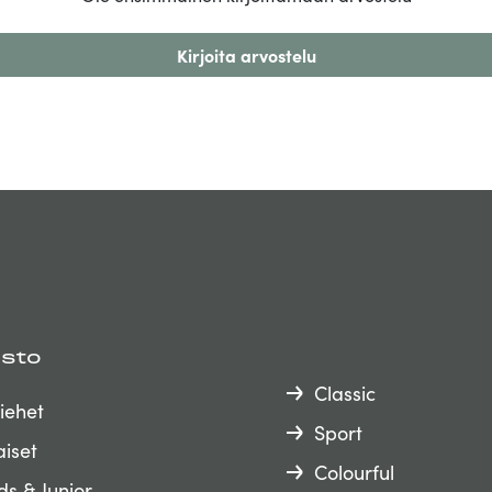
Kirjoita arvostelu
isto
Classic
iehet
Sport
iset
Colourful
ds & Junior