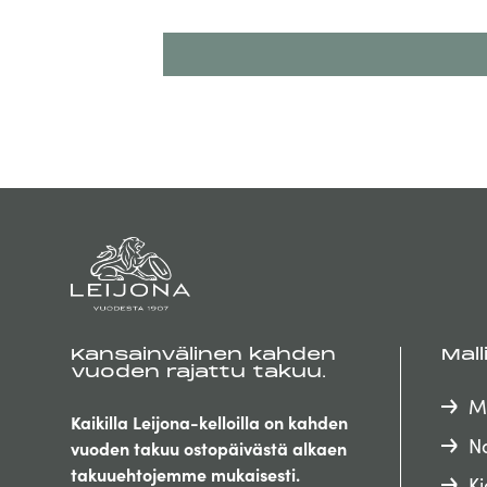
Kansainvälinen kahden
Mall
vuoden rajattu takuu.
M
Kaikilla Leijona-kelloilla on kahden
Na
vuoden takuu ostopäivästä alkaen
takuuehtojemme mukaisesti.
Ki