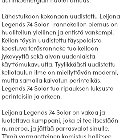
Lähestulkoon kokonaan uudistettu Leijona
Legends 74 Solar -rannekellon olemus on
huolitellun ylellinen ja entistä vankempi.
Kellon täysin uudistettu täyspaloista
koostuva teräsranneke tuo kelloon
jykevyyttä sekä aivan uudenlaista
käyttömukavuutta. Tyylikkäästi uudistettu
kellotaulun ilme on miellyttävän moderni,
mutta samalla kaivatun perinteikäs.
Legends 74 Solar tuo ripauksen luksusta
perinteisiin ja arkeen.
Leijona Legends 74 Solar on vakaa ja
luotettava kumppani, joka ei tee itsestään
numeroa, ja jättää parrasvalot sinulle.
Tämä varmaotteinen komistus hallitsee