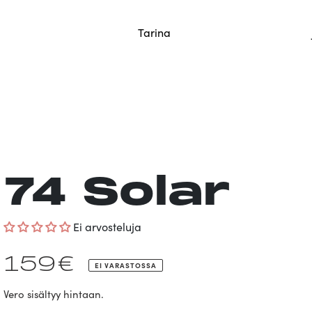
tään vielä saman päivän aikana.
Tarina
74 Solar
Ei arvosteluja
Normaalihinta
159€
EI VARASTOSSA
Vero sisältyy hintaan.