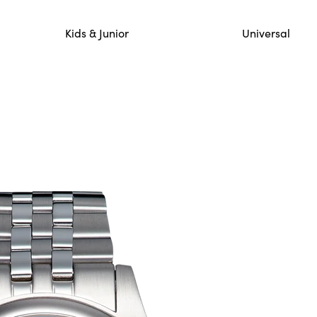
lo 12 mennessä saapuneet ja vahvistetut tilaukset lähete
Kids & Junior
Universal