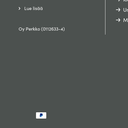
Lue lisää
Un
M
Oy Perkko (0112633-4)
Maksutavat