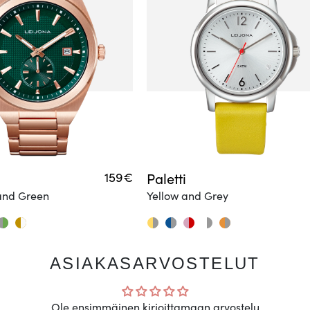
159€
Paletti
and Green
Yellow and Grey
ASIAKASARVOSTELUT
Ole ensimmäinen kirjoittamaan arvostelu